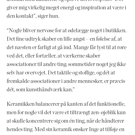
giver mig virkelig meget energi og inspiration at være i
den kontakt”, siger hun.
“Nogle bliver nervøse for at ødelægge noget i butikken.
Det fine udtryk skaber en lille angst – en følelse af, at
det næsten er farligt at gå ind. Mange får lyst til at røre
ved det, eller fortæller, at værkerne skaber
associationer til andre ting; sommetider noget jeg ikke
selv har overvejet. Det taktile og stoflige, og dét at
fremkalde associationer i andre mennesker, er præcis
dét, som kunsthåndværk kan.”
Keramikken balancerer på kanten af det funktionelle,
men for nogle vil det være et tiltrængt zen-øjeblik kun
at skulle koncentrere sig om én ting, når de håndterer
hendes ting. Med sin keramik ønsker Inge at tilføje en