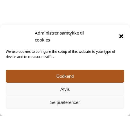
Følg mig på
Administrer samtykke til
Facebook
cookies
We use cookies to configure the setup of this website to your type of
device and to measure traffic.
Godkend
Afvis
Se præferencer
Click 'I agree' to enable Facebook
Cookiepolitik
Keramiker Inge Vincents
I agree