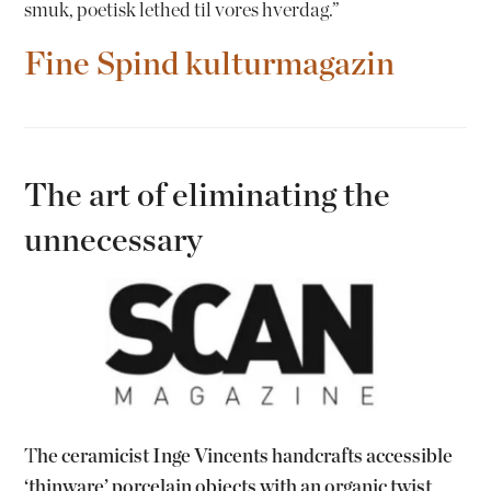
smuk, poetisk lethed til vores hverdag.”
Fine Spind kulturmagazin
The art of eliminating the
unnecessary
T
he ceramicist Inge Vincents handcrafts accessible
‘thinware’ porcelain objects with an organic twist